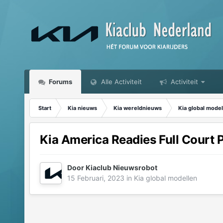
Forums
Alle Activiteit
Activiteit
Start
Kia nieuws
Kia wereldnieuws
Kia global model
Kia America Readies Full Court 
Door
Kiaclub Nieuwsrobot
15 Februari, 2023
in
Kia global modellen