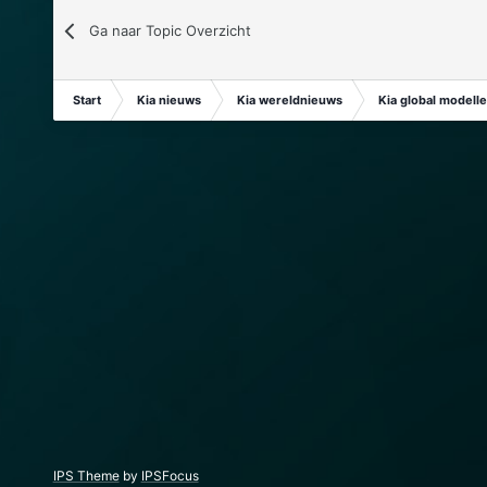
Ga naar Topic Overzicht
Start
Kia nieuws
Kia wereldnieuws
Kia global modell
IPS Theme
by
IPSFocus