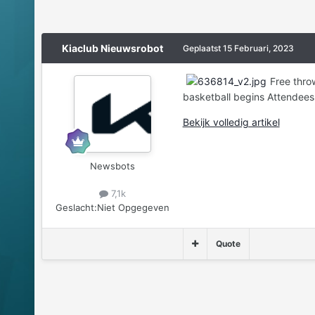
Kiaclub Nieuwsrobot
Geplaatst
15 Februari, 2023
Free thro
basketball begins Attendees
Bekijk volledig artikel
Newsbots
7,1k
Geslacht:
Niet Opgegeven
Quote