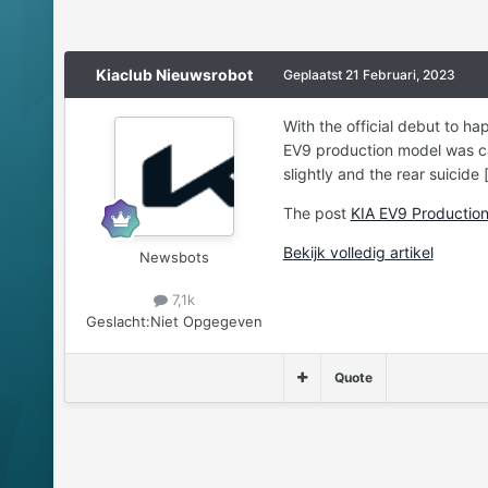
Kiaclub Nieuwsrobot
Geplaatst
21 Februari, 2023
With the official debut to h
EV9 production model was ca
slightly and the rear suicide 
The post
KIA EV9 Productio
Bekijk volledig artikel
Newsbots
7,1k
Geslacht:
Niet Opgegeven
Quote