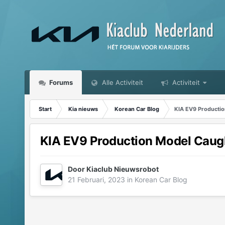
Forums
Alle Activiteit
Activiteit
Start
Kia nieuws
Korean Car Blog
KIA EV9 Producti
KIA EV9 Production Model Caug
Door
Kiaclub Nieuwsrobot
21 Februari, 2023
in
Korean Car Blog