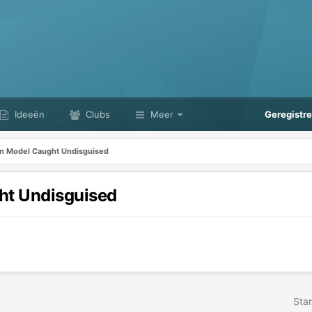
Ideeën
Clubs
Meer
Geregistr
on Model Caught Undisguised
ht Undisguised
Star