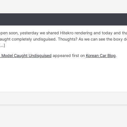
appen soon, yesterday we shared Hitekro rendering and today and th
ught completely undisguised. Thoughts? As we can see the boxy des
[…]
n Model Caught Undisguised
appeared first on
Korean Car Blog
.