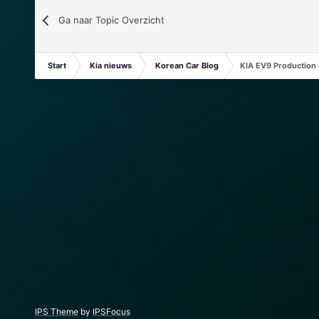
Ga naar Topic Overzicht
Start
Kia nieuws
Korean Car Blog
KIA EV9 Production
IPS Theme
by
IPSFocus