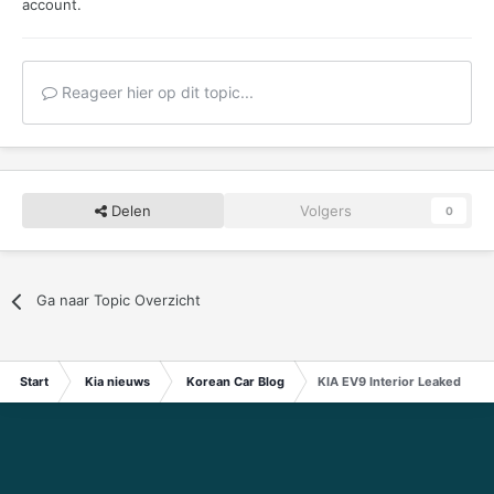
account.
Reageer hier op dit topic...
Delen
Volgers
0
Ga naar Topic Overzicht
Start
Kia nieuws
Korean Car Blog
KIA EV9 Interior Leaked