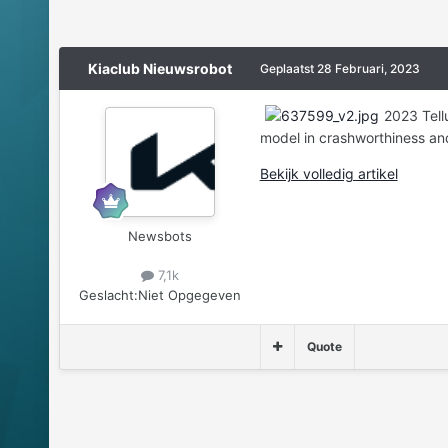
Kiaclub Nieuwsrobot
Geplaatst
28 Februari, 2023
2023 Tell
model in crashworthiness an
Bekijk volledig artikel
Newsbots
7,1k
Geslacht:
Niet Opgegeven
Quote