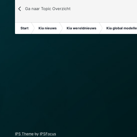
Ga naar Topic Overzicht
Start
Kia nieuws
Kia wereldnieuws
Kia global modell
IPS Theme
by
IPSFocus