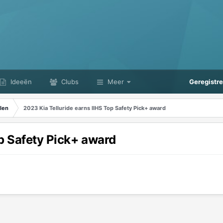
Ideeën
Clubs
Meer
Geregistr
len
2023 Kia Telluride earns IIHS Top Safety Pick+ award
op Safety Pick+ award