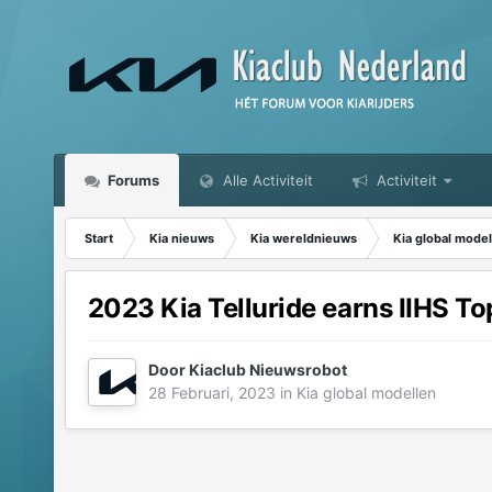
Forums
Alle Activiteit
Activiteit
Start
Kia nieuws
Kia wereldnieuws
Kia global model
2023 Kia Telluride earns IIHS T
Door
Kiaclub Nieuwsrobot
28 Februari, 2023
in
Kia global modellen