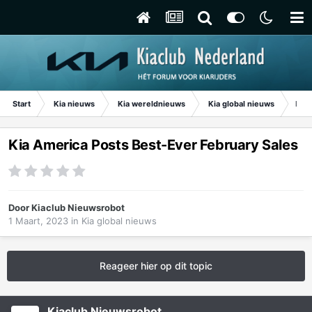
Start
Kia nieuws
Kia wereldnieuws
Kia global nieuws
Kia 
Kia America Posts Best-Ever February Sales
Door
Kiaclub Nieuwsrobot
1 Maart, 2023
in
Kia global nieuws
Reageer hier op dit topic
Kiaclub Nieuwsrobot