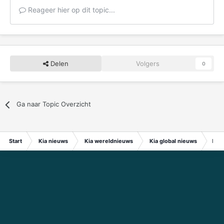
Reageer hier op dit topic...
Delen
Volgers
0
Ga naar Topic Overzicht
Start
Kia nieuws
Kia wereldnieuws
Kia global nieuws
Kia 