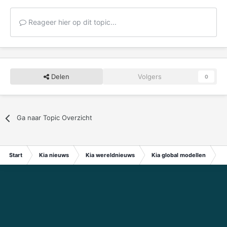
Reageer hier op dit topic...
Delen
Volgers
0
Ga naar Topic Overzicht
Start
Kia nieuws
Kia wereldnieuws
Kia global modellen
Ni