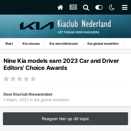
Start
Kia nieuws
Kia wereldnieuws
Kia global modellen
Ni
Nine Kia models earn 2023 Car and Driver
Editors’ Choice Awards
Door
Kiaclub Nieuwsrobot
1 Maart, 2023
in
Kia global modellen
Reageer hier op dit topic