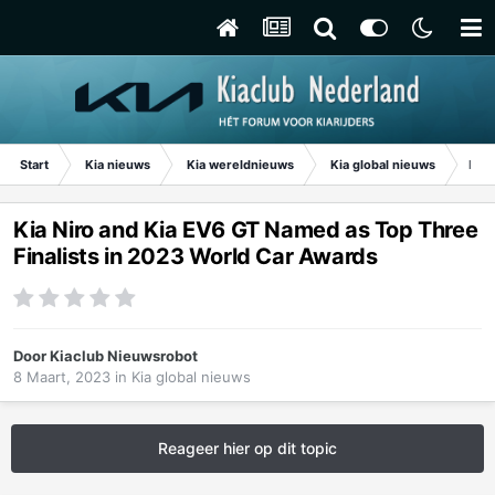
Start
Kia nieuws
Kia wereldnieuws
Kia global nieuws
Kia 
Kia Niro and Kia EV6 GT Named as Top Three
Finalists in 2023 World Car Awards
Door
Kiaclub Nieuwsrobot
8 Maart, 2023
in
Kia global nieuws
Reageer hier op dit topic