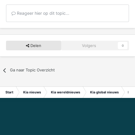
Reageer hier op dit topic...
Delen
Volgers
0
Ga naar Topic Overzicht
Start
Kia nieuws
Kia wereldnieuws
Kia global nieuws
Kia 