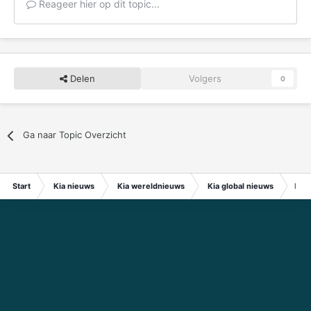
Reageer hier op dit topic...
Delen
Volgers
0
Ga naar Topic Overzicht
Start
Kia nieuws
Kia wereldnieuws
Kia global nieuws
Kia 