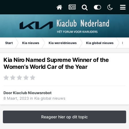
Start
Kia nieuws
Kia wereldnieuws
Kia global nieuws
Kia 
Kia Niro Named Supreme Winner of the
Women’s World Car of the Year
Door
Kiaclub Nieuwsrobot
8 Maart, 2023
in
Kia global nieuws
Reageer hier op dit topic