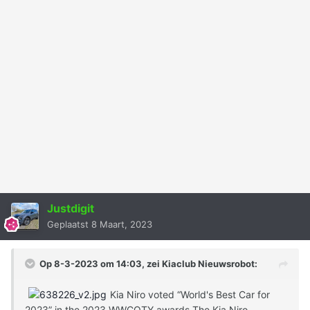
Justdigit
Geplaatst
8 Maart, 2023
Op 8-3-2023 om 14:03, zei
Kiaclub Nieuwsrobot
:
Kia Niro voted “World's Best Car for
2023” in the 2023 WWCOTY awards The Kia Niro