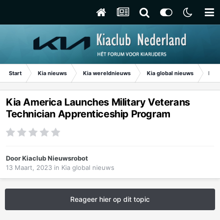
Start
Kia nieuws
Kia wereldnieuws
Kia global nieuws
Kia 
Kia America Launches Military Veterans
Technician Apprenticeship Program
Door
Kiaclub Nieuwsrobot
13 Maart, 2023
in
Kia global nieuws
Reageer hier op dit topic