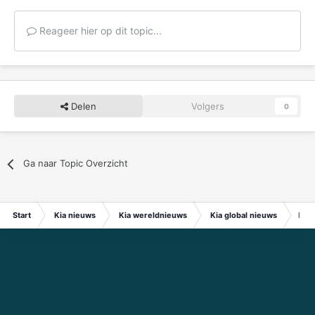
Reageer hier op dit topic...
Delen
Volgers
0
Ga naar Topic Overzicht
Start
Kia nieuws
Kia wereldnieuws
Kia global nieuws
Kia 