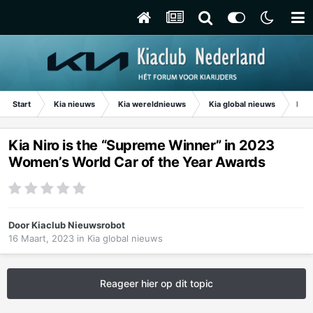
Start
Kia nieuws
Kia wereldnieuws
Kia global nieuws
Kia 
Kia Niro is the “Supreme Winner” in 2023
Women’s World Car of the Year Awards
Door
Kiaclub Nieuwsrobot
16 Maart, 2023
in
Kia global nieuws
Reageer hier op dit topic