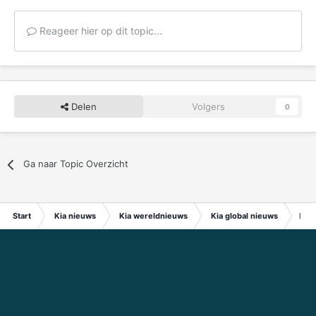
Reageer hier op dit topic...
Delen
Volgers
0
Ga naar Topic Overzicht
Start
Kia nieuws
Kia wereldnieuws
Kia global nieuws
Kia 