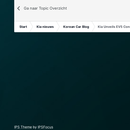
Ga naar Topic Overzicht
Start
Kia nieuws
Korean Car Blog
Kia Unveils EV5 Co
IPS Theme
by
IPSFocus