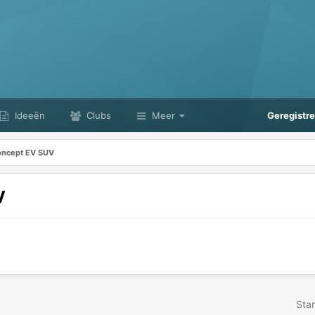
Ideeën
Clubs
Meer
Geregistr
oncept EV SUV
V
Star