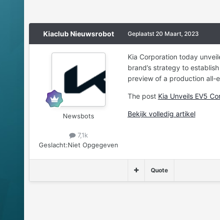
Kiaclub Nieuwsrobot
Geplaatst
20 Maart, 2023
Kia Corporation today unveil
brand’s strategy to establish
preview of a production all-e
The post
Kia Unveils EV5 C
Bekijk volledig artikel
Newsbots
7,1k
Geslacht:
Niet Opgegeven
Quote