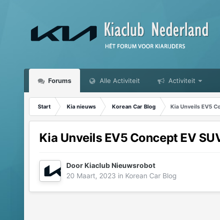
Forums
Alle Activiteit
Activiteit
Start
Kia nieuws
Korean Car Blog
Kia Unveils EV5 C
Kia Unveils EV5 Concept EV SU
Door
Kiaclub Nieuwsrobot
20 Maart, 2023
in
Korean Car Blog