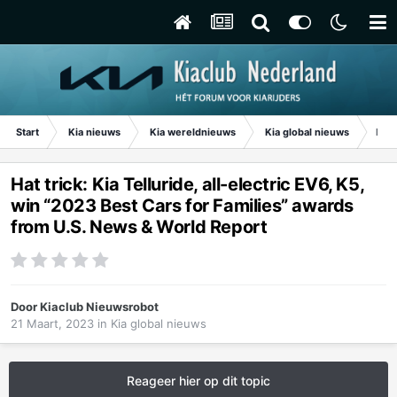
Start
Kia nieuws
Kia wereldnieuws
Kia global nieuws
Hat 
Hat trick: Kia Telluride, all-electric EV6, K5,
win “2023 Best Cars for Families” awards
from U.S. News & World Report
Door
Kiaclub Nieuwsrobot
21 Maart, 2023
in
Kia global nieuws
Reageer hier op dit topic