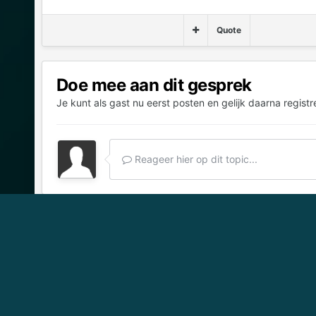
Quote
Doe mee aan dit gesprek
Je kunt als gast nu eerst posten en gelijk daarna registr
Reageer hier op dit topic...
Ga naar Topic Overzicht
Start
Kia Modellen
Kia Sportage
Sportage 5
EV-r