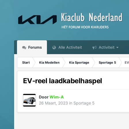
Forums
Alle Activiteit
Activiteit
Start
Kia Modellen
Kia Sportage
Sportage 5
EV
EV-reel laadkabelhaspel
Door
Wim-A
26 Maart, 2023
in
Sportage 5