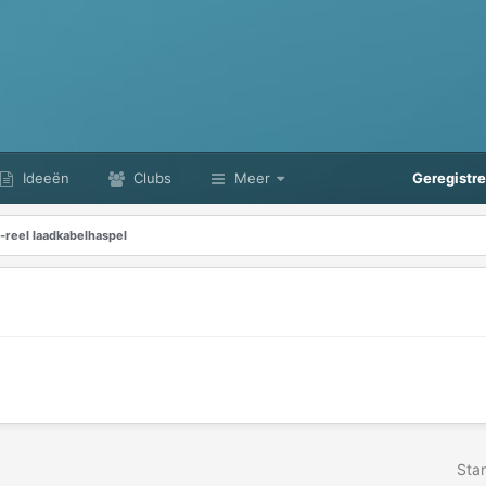
Ideeën
Clubs
Meer
Geregistr
-reel laadkabelhaspel
Star