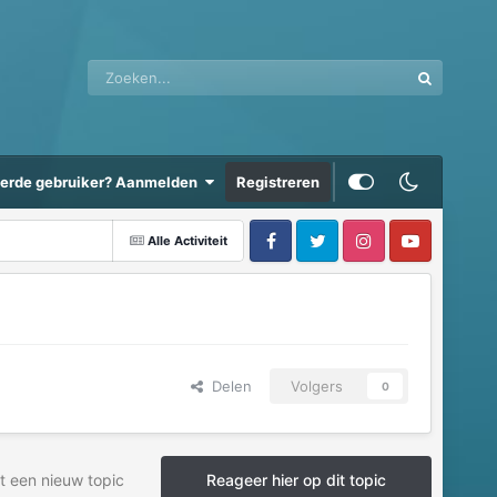
eerde gebruiker? Aanmelden
Registreren
Alle Activiteit
Delen
Volgers
0
t een nieuw topic
Reageer hier op dit topic