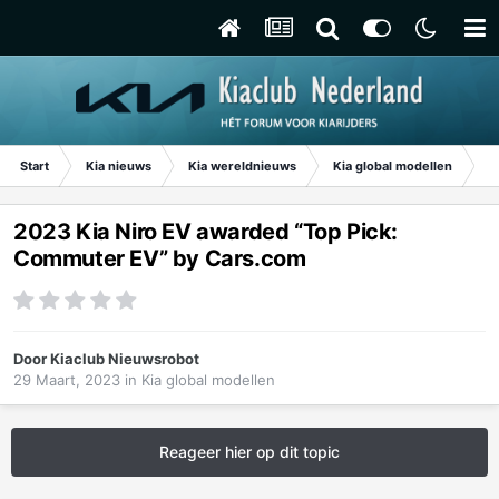
Start
Kia nieuws
Kia wereldnieuws
Kia global modellen
20
2023 Kia Niro EV awarded “Top Pick:
Commuter EV” by Cars.com
Door
Kiaclub Nieuwsrobot
29 Maart, 2023
in
Kia global modellen
Reageer hier op dit topic