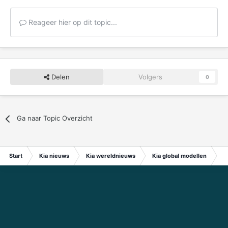
Reageer hier op dit topic...
Delen
Volgers
0
Ga naar Topic Overzicht
Start
Kia nieuws
Kia wereldnieuws
Kia global modellen
20