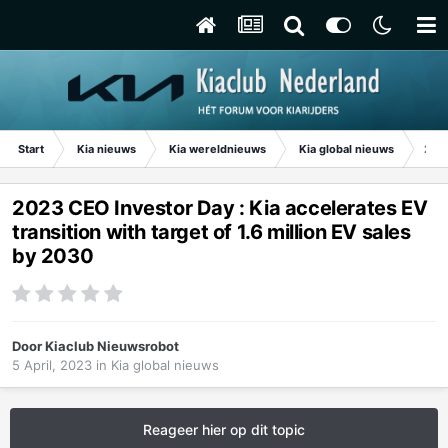
Start
Kia nieuws
Kia wereldnieuws
Kia global nieuws
2023
2023 CEO Investor Day : Kia accelerates EV
transition with target of 1.6 million EV sales
by 2030
Door
Kiaclub Nieuwsrobot
5 April, 2023
in
Kia global nieuws
Reageer hier op dit topic