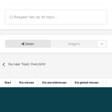
Reageer hier op dit topic...
Delen
Volgers
0
Ga naar Topic Overzicht
Start
Kia nieuws
Kia wereldnieuws
Kia global nieuws
2023