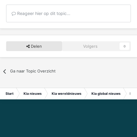
Reageer hier op dit topic...
Delen
Volgers
0
Ga naar Topic Overzicht
Start
Kia nieuws
Kia wereldnieuws
Kia global nieuws
Kia