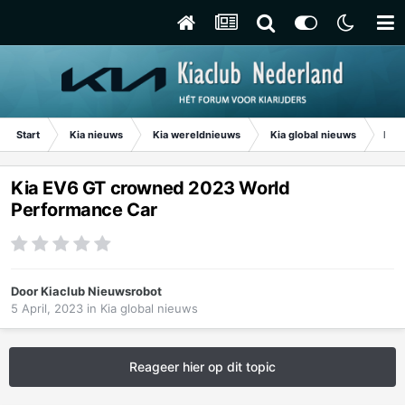
Start
Kia nieuws
Kia wereldnieuws
Kia global nieuws
Kia
Kia EV6 GT crowned 2023 World
Performance Car
Door
Kiaclub Nieuwsrobot
5 April, 2023
in
Kia global nieuws
Reageer hier op dit topic