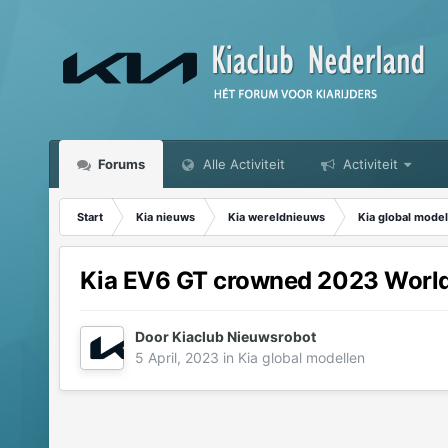
Forums
Alle Activiteit
Activiteit
Start
Kia nieuws
Kia wereldnieuws
Kia global model
Kia EV6 GT crowned 2023 Worl
Door
Kiaclub Nieuwsrobot
5 April, 2023
in
Kia global modellen