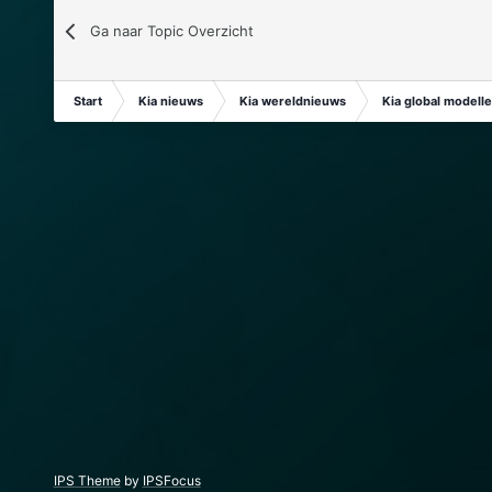
Ga naar Topic Overzicht
Start
Kia nieuws
Kia wereldnieuws
Kia global modell
IPS Theme
by
IPSFocus