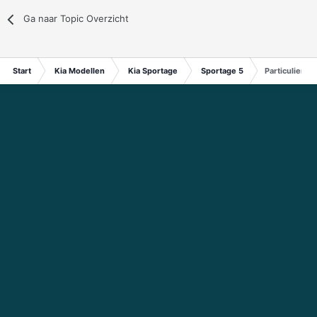
Ga naar Topic Overzicht
Start
Kia Modellen
Kia Sportage
Sportage 5
Particulier v