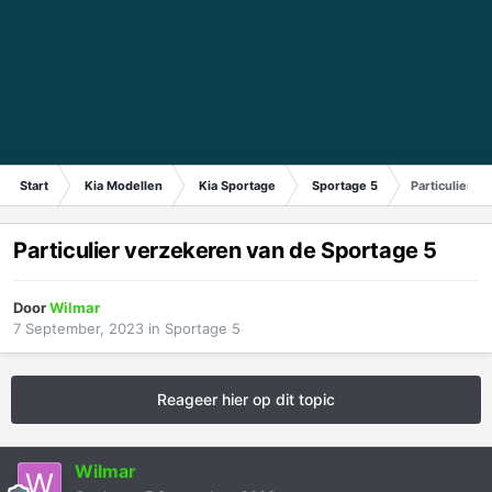
Start
Kia Modellen
Kia Sportage
Sportage 5
Particulier v
Particulier verzekeren van de Sportage 5
Door
Wilmar
7 September, 2023
in
Sportage 5
Reageer hier op dit topic
Wilmar