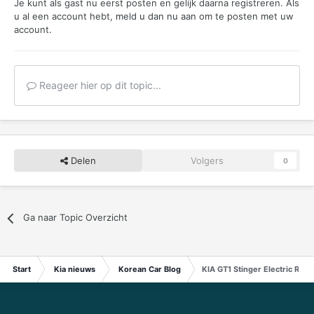
Je kunt als gast nu eerst posten en gelijk daarna registreren. Als
u al een account hebt,
meld u dan nu aan
om te posten met uw
account.
Reageer hier op dit topic...
Delen
Volgers
0
Ga naar Topic Overzicht
Start
Kia nieuws
Korean Car Blog
KIA GT1 Stinger Electric Revi