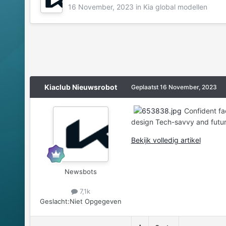
16 November, 2023
in
Kia global modellen
Kiaclub Nieuwsrobot
Geplaatst
16 November, 2023
Confident fa
design Tech-savvy and futuris
Bekijk volledig artikel
Newsbots
7,1k
Geslacht:
Niet Opgegeven