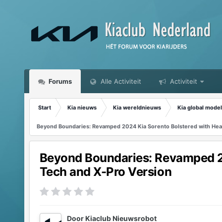
Forums
Alle Activiteit
Activiteit
Start
Kia nieuws
Kia wereldnieuws
Kia global model
Beyond Boundaries: Revamped 2024 Kia Sorento Bolstered with Head
Beyond Boundaries: Revamped 20
Tech and X-Pro Version
Door
Kiaclub Nieuwsrobot