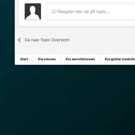
Reageer hier op dit topic...
Ga naar Topic Overzicht
Start
Kia nieuws
Kia wereldnieuws
Kia global modell