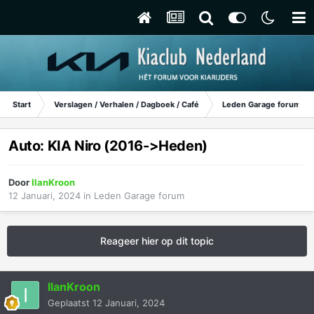
Start
Verslagen / Verhalen / Dagboek / Café
Leden Garage forum
Auto: KIA Niro (2016->Heden)
Door
IlanKroon
12 Januari, 2024
in
Leden Garage forum
Reageer hier op dit topic
IlanKroon
Geplaatst
12 Januari, 2024