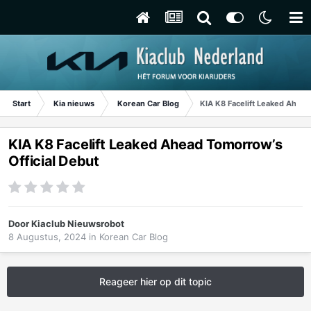
Start
Kia nieuws
Korean Car Blog
KIA K8 Facelift Leaked Ahead
KIA K8 Facelift Leaked Ahead Tomorrow’s
Official Debut
Door
Kiaclub Nieuwsrobot
8 Augustus, 2024
in
Korean Car Blog
Reageer hier op dit topic