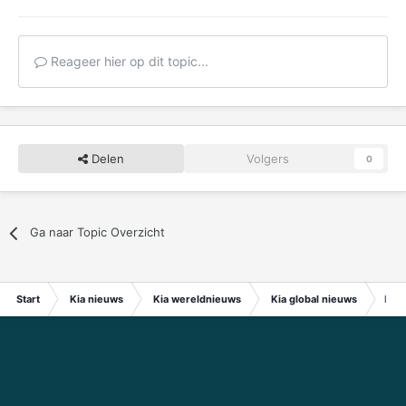
Reageer hier op dit topic...
Delen
Volgers
0
Ga naar Topic Overzicht
Start
Kia nieuws
Kia wereldnieuws
Kia global nieuws
Hyun