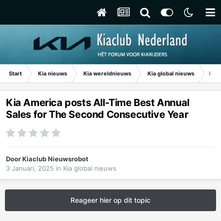
Start
Kia nieuws
Kia wereldnieuws
Kia global nieuws
Kia 
Kia America posts All-Time Best Annual
Sales for The Second Consecutive Year
Door
Kiaclub Nieuwsrobot
3 Januari, 2025
in
Kia global nieuws
Reageer hier op dit topic