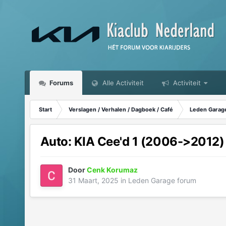
Forums
Alle Activiteit
Activiteit
Start
Verslagen / Verhalen / Dagboek / Café
Leden Garag
Auto: KIA Cee'd 1 (2006->2012)
Door
Cenk Korumaz
31 Maart, 2025
in
Leden Garage forum