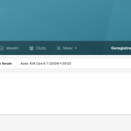
Ideeën
Clubs
Meer
Geregistr
e forum
Auto: KIA Cee'd 1 (2006->2012)