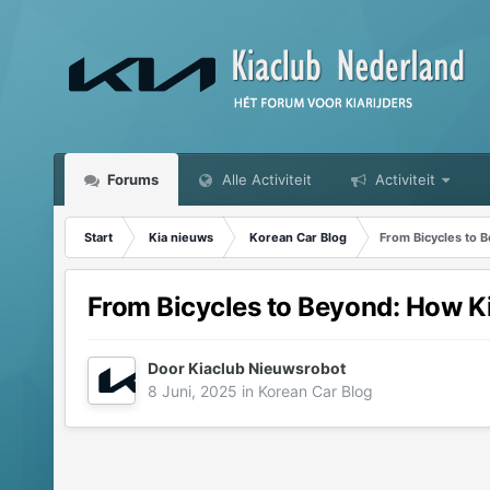
Forums
Alle Activiteit
Activiteit
Start
Kia nieuws
Korean Car Blog
From Bicycles to 
From Bicycles to Beyond: How K
Door
Kiaclub Nieuwsrobot
8 Juni, 2025
in
Korean Car Blog