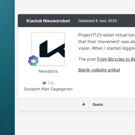
Kiaclub Nieuwsrobot
Geplaatst
8 Juni, 2025
Project712’s latest virtual tu
that their ‘movement’ was al
vision. When I started diggi
The post
From Bicycles to B
Bekijk volledig artikel
Newsbots
7,1k
Geslacht:
Niet Opgegeven
Quote