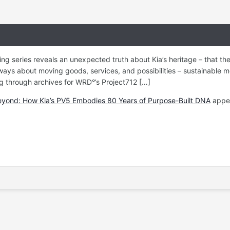
ning series reveals an unexpected truth about Kia’s heritage – that the 
ways about moving goods, services, and possibilities – sustainable mo
ng through archives for WRD°’s Project712 […]
eyond: How Kia’s PV5 Embodies 80 Years of Purpose-Built DNA
appea