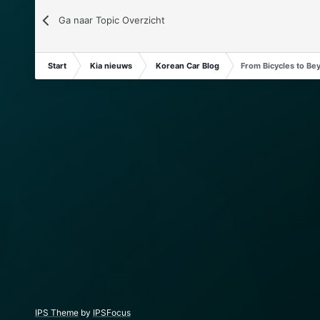
Ga naar Topic Overzicht
Start
Kia nieuws
Korean Car Blog
From Bicycles to Be
IPS Theme
by
IPSFocus