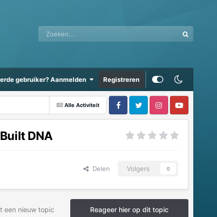
eerde gebruiker? Aanmelden
Registreren
Alle Activiteit
-Built DNA
Delen
Volgers
0
t een nieuw topic
Reageer hier op dit topic