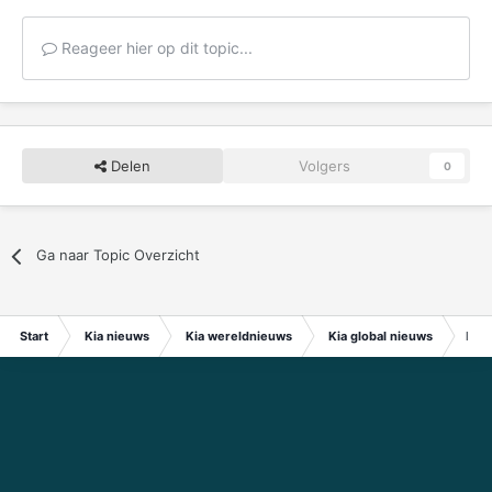
Reageer hier op dit topic...
Delen
Volgers
0
Ga naar Topic Overzicht
Start
Kia nieuws
Kia wereldnieuws
Kia global nieuws
Kia 