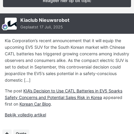
Reageer hier op dit topic
Kiaclub Nieuwsrobot
Geplaatst
17 Juli, 2025
Kia Corporation’s recent announcement that it will equip the
upcoming EV5 SUV for the South Korean market with Chinese
CATL batteries has triggered growing concerns among industry
observers and consumers alike. As the compact electric SUV is
set to debut in September, this controversial decision could
jeopardize the EV5’s sales potential in a safety-conscious
domestic […]
The post
KIA’s Decision to Use CATL Batteries in EV5 Sparks
Safety Concerns and Potential Sales Risk in Korea
appeared
first on
Korean Car Blog
.
Bekijk volledig artikel
Quote