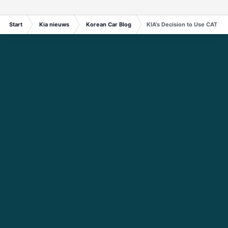
Start
Kia nieuws
Korean Car Blog
KIA’s Decision to Use CATL Ba