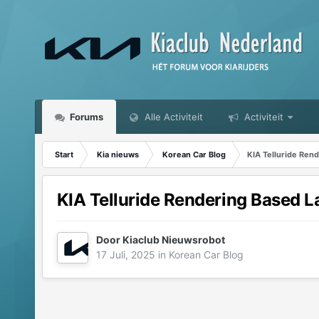
Forums
Alle Activiteit
Activiteit
Start
Kia nieuws
Korean Car Blog
KIA Telluride Ren
KIA Telluride Rendering Based L
Door
Kiaclub Nieuwsrobot
17 Juli, 2025
in
Korean Car Blog