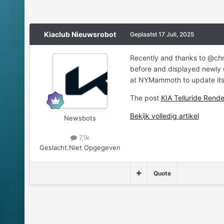
Kiaclub Nieuwsrobot
Geplaatst
17 Juli, 2025
Recently and thanks to @chr
before and displayed newly u
at NYMammoth to update its r
The post
KIA Telluride Rend
Bekijk volledig artikel
Newsbots
7,1k
Geslacht:
Niet Opgegeven
Quote