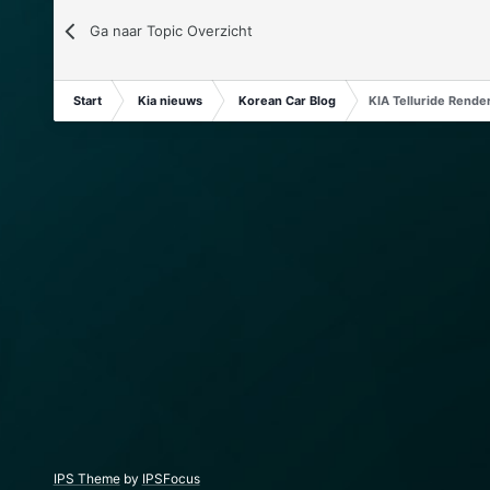
Ga naar Topic Overzicht
Start
Kia nieuws
Korean Car Blog
KIA Telluride Rende
IPS Theme
by
IPSFocus