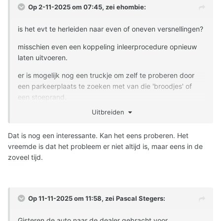
Op 2-11-2025 om 07:45, zei
ehombie
:
is het evt te herleiden naar even of oneven versnellingen?
misschien even een koppeling inleerprocedure opnieuw
laten uitvoeren.
er is mogelijk nog een truckje om zelf te proberen door
een parkeerplaats te zoeken met van die 'broodjes' of
een stoeprand.
Uitbreiden
zal eens kijken of ik video heb
Dat is nog een interessante. Kan het eens proberen. Het
vreemde is dat het probleem er niet altijd is, maar eens in de
zoveel tijd.
Op 11-11-2025 om 11:58, zei
Pascal Stegers
:
Gisteren de auto naar de dealer gebracht voor