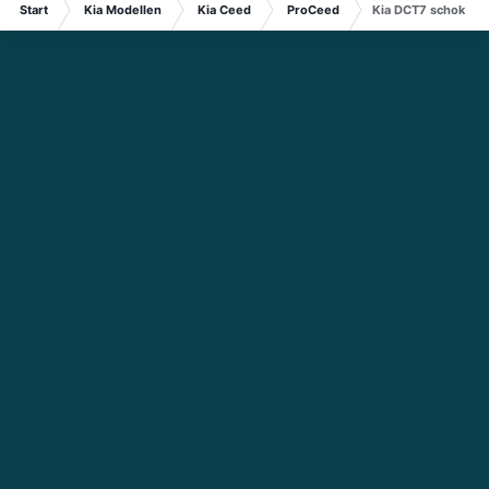
Start
Kia Modellen
Kia Ceed
ProCeed
Kia DCT7 schokker