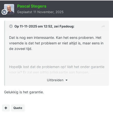
Pascal Stegers
Geplaatst
11 November, 2025
Op 11-11-2025 om 12:52, zei
Fpsdoug
:
Dat is nog een interessante. Kan het eens proberen. Het
vreemde is dat het probleem er niet altijd is, maar eens in
de zoveel tijd.
Hopelijk lost dat de problemen op! Valt het onder garantie
voor je? Er zal een pittig prijskaartje aan hangen.
Uitbreiden
Bij mij is het denk ik niet het vliegwiel. Die heb ik wel eens
kapot gehad in vorige auto's en dan heb je meer een
Gelukkig is het garantie.
constant iets i.p.v. dat er soms een klacht is. De
koppeling zou kunnen, maar ook dan lijkt het mij vreemd
dat het heel soms voorkomt en niet altijd.
Quote
Succes in ieder geval.