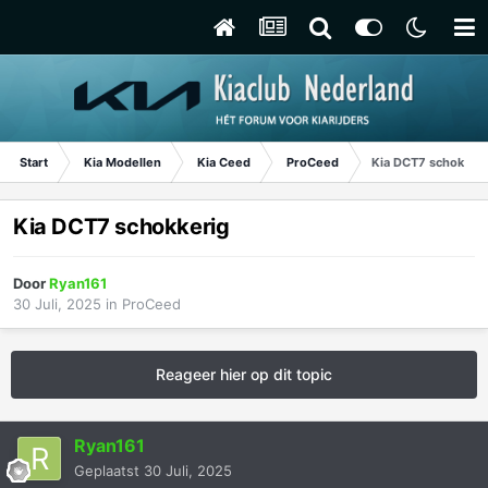
Start
Kia Modellen
Kia Ceed
ProCeed
Kia DCT7 schokker
Kia DCT7 schokkerig
Door
Ryan161
30 Juli, 2025
in
ProCeed
Reageer hier op dit topic
Ryan161
Geplaatst
30 Juli, 2025