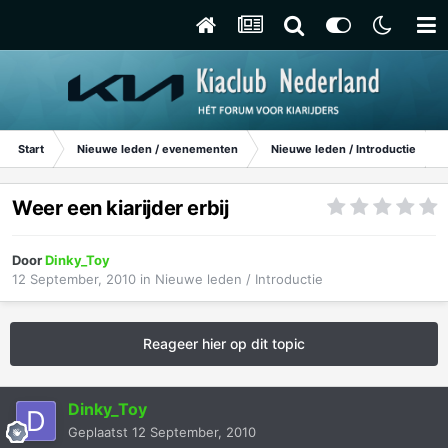
Start
Nieuwe leden / evenementen
Nieuwe leden / Introductie
Weer een kiarijder erbij
Door
Dinky_Toy
12 September, 2010
in
Nieuwe leden / Introductie
Reageer hier op dit topic
Dinky_Toy
Geplaatst
12 September, 2010