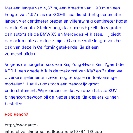
Met een lengte van 4,87 m, een breedte van 1,90 m en een
hoogte van 1.97 m is de KCD-II maar liefst dertig centimeter
langer, vier centimeter breder en vijfentwintig centimeter hoger
dan de Sorento. Sterker nog, daarmee is hij zelfs fors groter
dan auto?s als de BMW X5 en Mercedes M-Klasse. Hij biedt
dan ook ruimte aan drie zitrijen. Over de volle lengte van het
dak van deze in Californi? getekende Kia zit een
zonneschuifdak.
Volgens de hoogste baas van Kia, Yong-Hwan Kim, ?geeft de
KCD-II een goede blik in de toekomst van Kia? en ?zullen we
diverse stijlelementen zeker nog terugzien in toekomstige
modellen?. Dat lijkt ons toch een behoorlijk groot
understatement. Wij voorspellen dat we deze fullsize SUV
binnenkort gewoon bij de Nederlandse Kia-dealers kunnen
bestellen.
Rob Rehorst
http://www.auto-
interactive.nl/imgbase/atkpubpers/1076_1_160.jpg