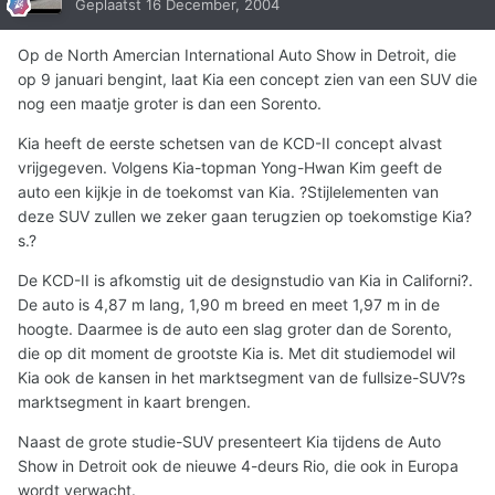
Geplaatst
16 December, 2004
Op de North Amercian International Auto Show in Detroit, die
op 9 januari bengint, laat Kia een concept zien van een SUV die
nog een maatje groter is dan een Sorento.
Kia heeft de eerste schetsen van de KCD-II concept alvast
vrijgegeven. Volgens Kia-topman Yong-Hwan Kim geeft de
auto een kijkje in de toekomst van Kia. ?Stijlelementen van
deze SUV zullen we zeker gaan terugzien op toekomstige Kia?
s.?
De KCD-II is afkomstig uit de designstudio van Kia in Californi?.
De auto is 4,87 m lang, 1,90 m breed en meet 1,97 m in de
hoogte. Daarmee is de auto een slag groter dan de Sorento,
die op dit moment de grootste Kia is. Met dit studiemodel wil
Kia ook de kansen in het marktsegment van de fullsize-SUV?s
marktsegment in kaart brengen.
Naast de grote studie-SUV presenteert Kia tijdens de Auto
Show in Detroit ook de nieuwe 4-deurs Rio, die ook in Europa
wordt verwacht.