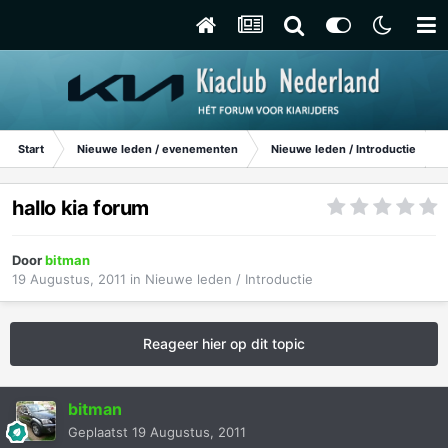
Start
Nieuwe leden / evenementen
Nieuwe leden / Introductie
hallo kia forum
Door
bitman
19 Augustus, 2011
in
Nieuwe leden / Introductie
Reageer hier op dit topic
bitman
Geplaatst
19 Augustus, 2011