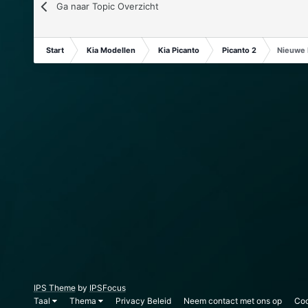
Ga naar Topic Overzicht
Start
Kia Modellen
Kia Picanto
Picanto 2
Nieuwe 
IPS Theme
by
IPSFocus
Taal
Thema
Privacy Beleid
Neem contact met ons op
Coo