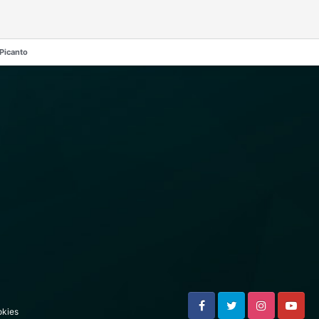
Picanto
kies