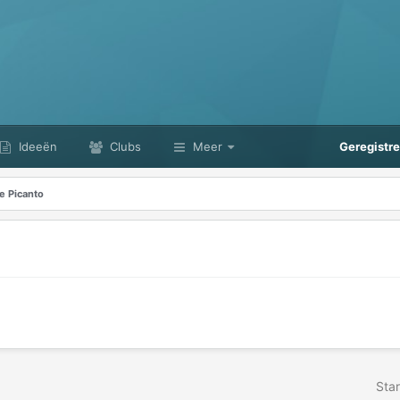
Ideeën
Clubs
Meer
Geregistr
e Picanto
Star