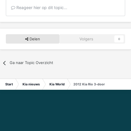
Reageer hier op dit topic...
Delen
Volgers
0
Ga naar Topic Overzicht
Start
Kia nieuws
Kia World
2012 Kia Rio 3-door