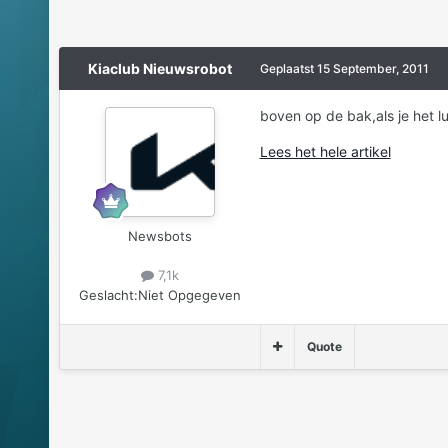
Kiaclub Nieuwsrobot
Geplaatst
15 September, 2011
boven op de bak,als je het lu
Lees het hele artikel
Newsbots
7,1k
Geslacht:
Niet Opgegeven
Quote