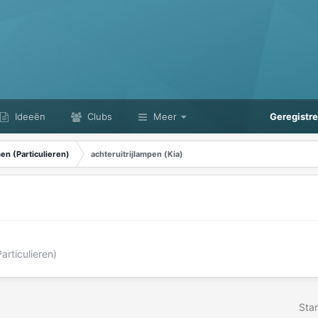
Ideeën
Clubs
Meer
Geregistr
n (Particulieren)
achteruitrijlampen (Kia)
rticulieren)
Star