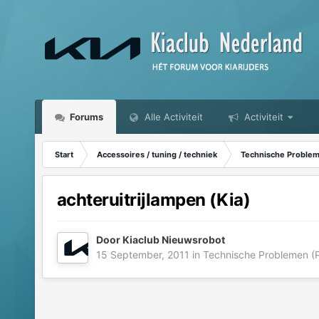
Forums
Alle Activiteit
Activiteit
Start
Accessoires / tuning / techniek
Technische Probleme
achteruitrijlampen (Kia)
Door
Kiaclub Nieuwsrobot
15 September, 2011
in
Technische Problemen (Pa