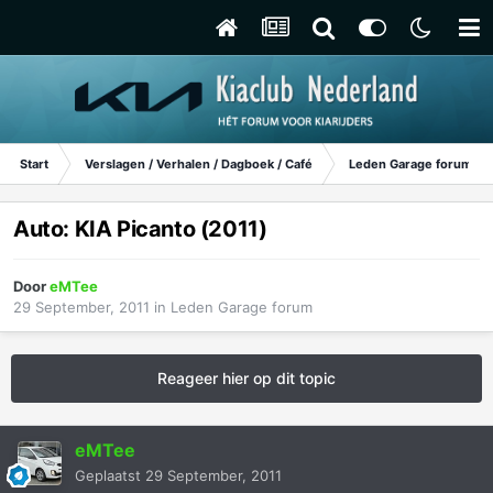
Start
Verslagen / Verhalen / Dagboek / Café
Leden Garage forum
Auto: KIA Picanto (2011)
Door
eMTee
29 September, 2011
in
Leden Garage forum
Reageer hier op dit topic
eMTee
Geplaatst
29 September, 2011