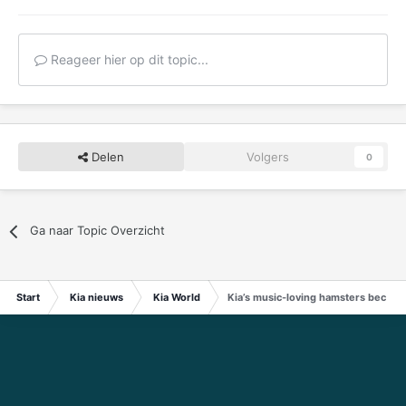
Reageer hier op dit topic...
Delen
Volgers
0
Ga naar Topic Overzicht
Start
Kia nieuws
Kia World
Kia’s music-loving hamsters becomi