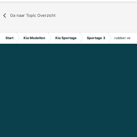
Ga naar Topic Overzicht
Start
Kia Modellen
Kia Sportage
Sportage 3
rubber versie