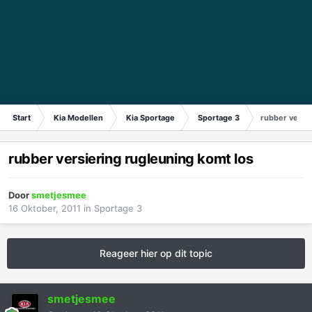
Start
Kia Modellen
Kia Sportage
Sportage 3
rubber versie
rubber versiering rugleuning komt los
Door
smetjesmee
16 Oktober, 2011
in
Sportage 3
Reageer hier op dit topic
smetjesmee