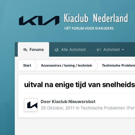
Forums
Alle Activiteit
Activiteit
Start
Accessoires / tuning / techniek
Technische Probleme
uitval na enige tijd van snelheid
Door
Kiaclub Nieuwsrobot
29 Oktober, 2011
in
Technische Problemen (Part