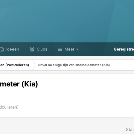
Ideeën
Clubs
Meer
Geregistr
n (Particulieren)
uitval na enige tijd van snelheidsmeter (Kia)
smeter (Kia)
iculieren)
Star