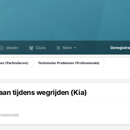
Ideeën
Clubs
Meer
Geregistr
n (Particulieren)
Technische Problemen (Professionals)
aan tijdens wegrijden (Kia)
essionals)