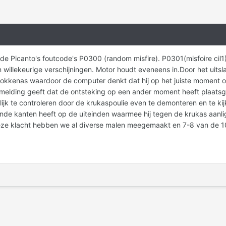
 de Picanto's foutcode's P0300 (random misfire). P0301(misfoire cil1)
n in willekeurige verschijningen. Motor houdt eveneens in.Door het uit
okkenas waardoor de computer denkt dat hij op het juiste moment on
tmelding geeft dat de ontsteking op een ander moment heeft plaats
jk te controleren door de krukaspoulie even te demonteren en te kijke
nde kanten heeft op de uiteinden waarmee hij tegen de krukas aanl
eze klacht hebben we al diverse malen meegemaakt en 7-8 van de 1