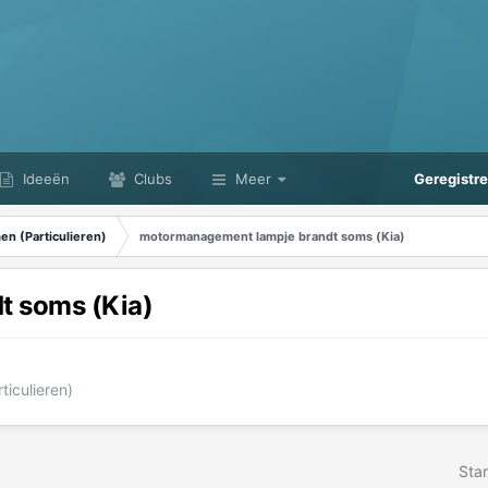
Ideeën
Clubs
Meer
Geregistr
n (Particulieren)
motormanagement lampje brandt soms (Kia)
t soms (Kia)
iculieren)
Star