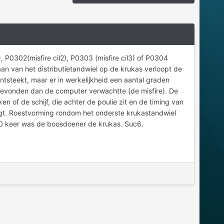
, P0302(misfire cil2), P0303 (misfire cil3) of P0304
slaan van het distributietandwiel op de krukas verloopt de
tsteekt, maar er in werkelijkheid een aantal graden
gevonden dan de computer verwachtte (de misfire). De
n of de schijf, die achter de poulie zit en de timing van
igt. Roestvorming rondom het onderste krukastandwiel
0 keer was de boosdoener de krukas. Suc6.