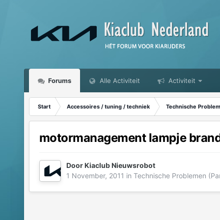
Forums
Alle Activiteit
Activiteit
Start
Accessoires / tuning / techniek
Technische Probleme
motormanagement lampje brand
Door
Kiaclub Nieuwsrobot
1 November, 2011
in
Technische Problemen (Part