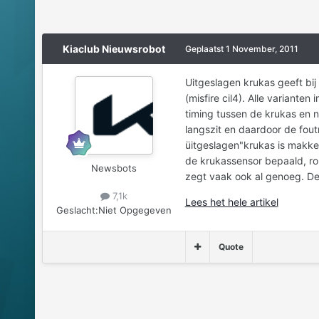
Kiaclub Nieuwsrobot
Geplaatst
1 November, 2011
Uitgeslagen krukas geeft bij
(misfire cil4). Alle variante
timing tussen de krukas en n
langszit en daardoor de fou
üitgeslagen"krukas is makkeli
de krukassensor bepaald, ro
Newsbots
zegt vaak ook al genoeg. D
7,1k
Lees het hele artikel
Geslacht:
Niet Opgegeven
Quote