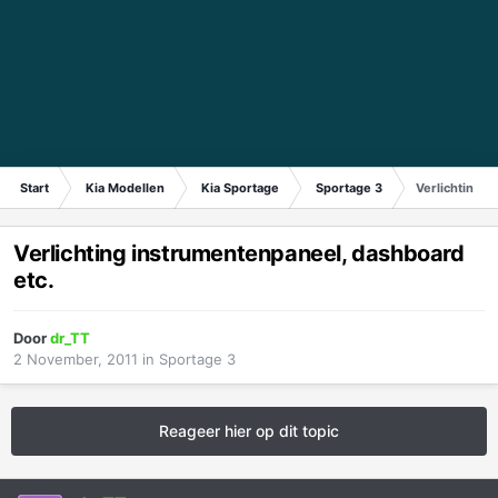
Start
Kia Modellen
Kia Sportage
Sportage 3
Verlichting i
Verlichting instrumentenpaneel, dashboard
etc.
Door
dr_TT
2 November, 2011
in
Sportage 3
Reageer hier op dit topic