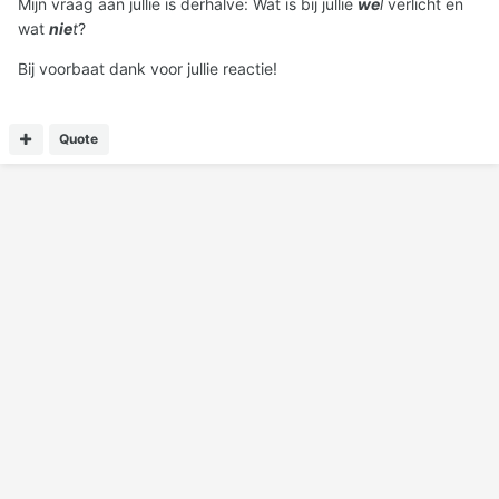
Mijn vraag aan jullie is derhalve: Wat is bij jullie
we
l
verlicht en
wat
nie
t
?
Bij voorbaat dank voor jullie reactie!
Quote