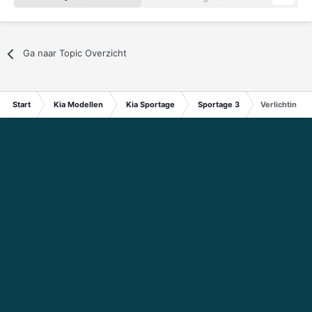
Ga naar Topic Overzicht
Start
Kia Modellen
Kia Sportage
Sportage 3
Verlichting i