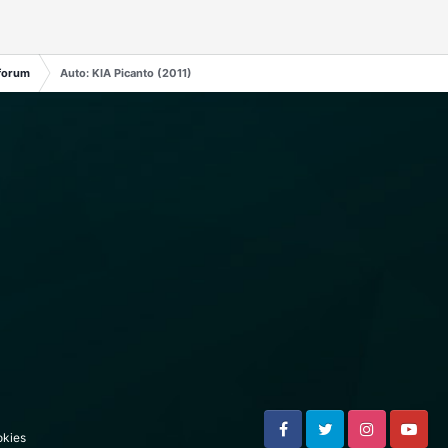
forum
Auto: KIA Picanto (2011)
kies