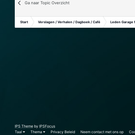
Ga naar Topic Overzicht
Start
Verslagen / Verhalen / Dagboek / Café
Leden Garage 
IPS Theme
by
IPSFocus
Taal
Thema
Privacy Beleid
Neem contact met ons op
Coo