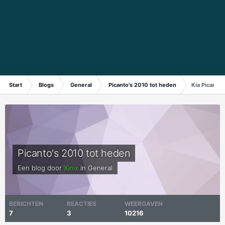
Start
Blogs
General
Picanto's 2010 tot heden
Kia Picanto
Picanto's 2010 tot heden
Een blog door
Xinix
in
General
BERICHTEN
REACTIES
WEERGAVEN
7
3
10216