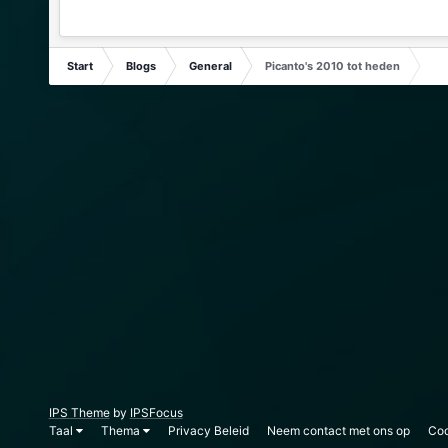
Start
Blogs
General
Picanto's 2010 tot heden
IPS Theme
by
IPSFocus
Taal
Thema
Privacy Beleid
Neem contact met ons op
Coo