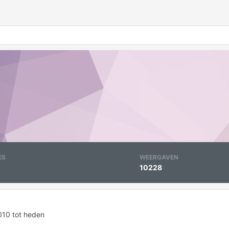
ES
WEERGAVEN
10228
010 tot heden