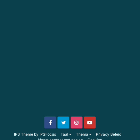
IPS Theme
by
IPSFocus
Taal
Thema
Privacy Beleid
Neem contact met ons op
Cookies