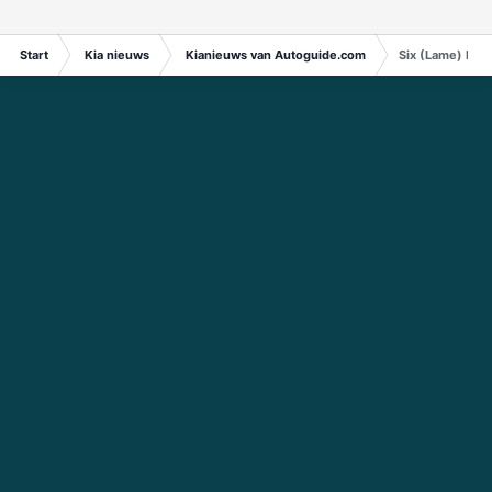
Start
Kia nieuws
Kianieuws van Autoguide.com
Six (Lame) Excu