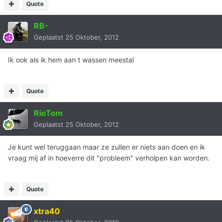
Quote
RB-
Geplaatst
25 Oktober, 2012
Ik ook als ik hem aan t wassen meestal
Quote
RioTom
Geplaatst
25 Oktober, 2012
Je kunt wel teruggaan maar ze zullen er niets aan doen en ik
vraag mij af in hoeverre dit "probleem" verholpen kan worden.
Quote
xtra40