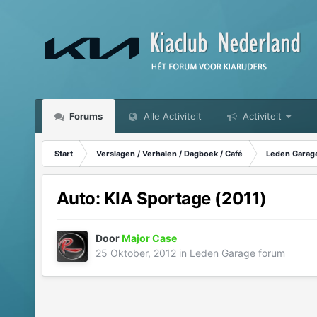
Forums
Alle Activiteit
Activiteit
Start
Verslagen / Verhalen / Dagboek / Café
Leden Garag
Auto: KIA Sportage (2011)
Door
Major Case
25 Oktober, 2012
in
Leden Garage forum