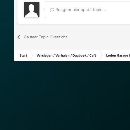
Reageer hier op dit topic...
Ga naar Topic Overzicht
Start
Verslagen / Verhalen / Dagboek / Café
Leden Garage 