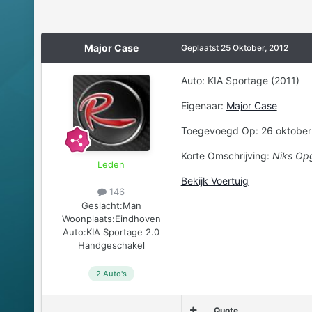
Major Case
Geplaatst
25 Oktober, 2012
Auto: KIA Sportage (2011)
Eigenaar:
Major Case
Toegevoegd Op: 26 oktober
Korte Omschrijving:
Niks Op
Leden
Bekijk Voertuig
146
Geslacht:
Man
Woonplaats:
Eindhoven
Auto:
KIA Sportage 2.0
Handgeschakel
2 Auto's
Quote